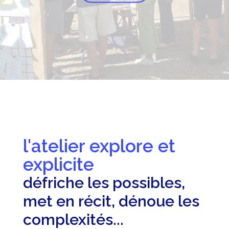
l'atelier explore et
l'
explicite
out
défriche les possibles,
ill
met en récit, dénoue les
syn
complexités...
pour 