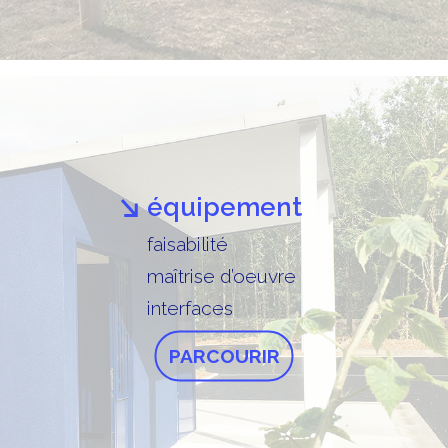
équipement
faisabilité
maîtrise d’oeuvre
interfaces
PARCOURIR