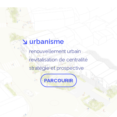
urbanisme
renouvellement urbain
revitalisation de centralité
stratégie et prospective
PARCOURIR