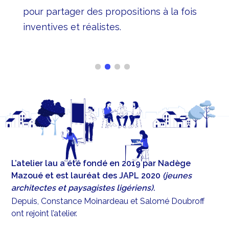
 qui
et ai
pour partager des propositions à la fois
ion.
haut
inventives et réalistes.
L’atelier lau a été fondé en 2019 par Nadège
Mazoué et est lauréat des JAPL 2020
(jeunes
architectes et paysagistes ligériens)
.
Depuis, Constance Moinardeau et Salomé Doubroff
ont rejoint l’atelier.