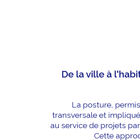
Aller au contenu
De la ville à l'habi
La posture, permis
transversale et impliquée
au service de projets pa
Cette approc