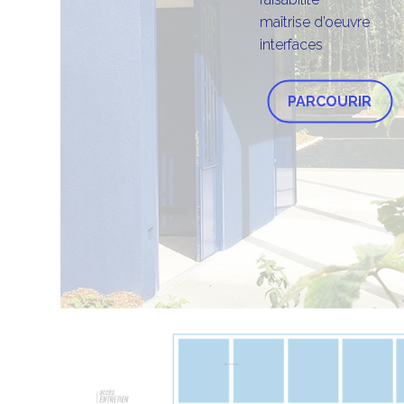
maîtrise d’oeuvre
interfaces
PARCOURIR