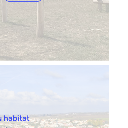
habitat
îlot