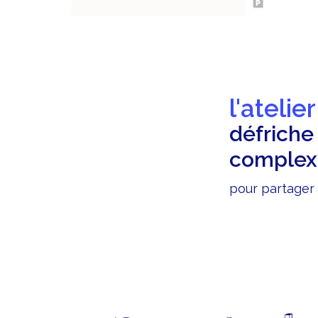
erve
l'atelie
 les regards...
défriche 
complexi
chaque lieu de projet, ceux qui
pour partager d