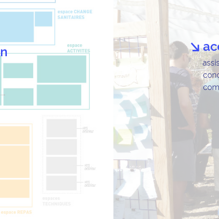
a
on
assi
conc
com