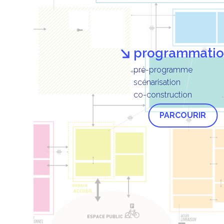
programmati
pré-programme
scénarisation
co-construction
PARCOURIR