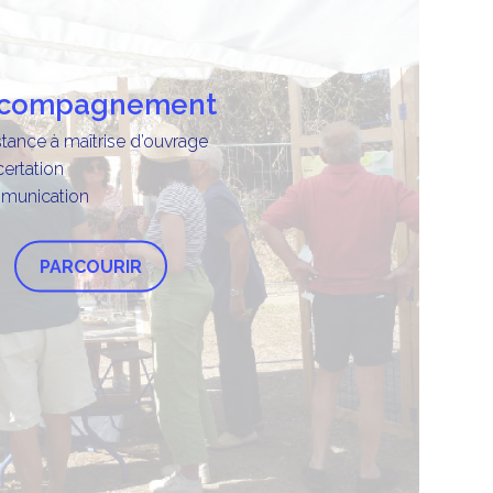
ccompagnement
stance à maîtrise d’ouvrage
ertation
munication
PARCOURIR