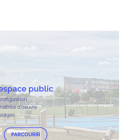
espace public
préfiguration
maîtrise d'oeuvre
usages
PARCOURIR