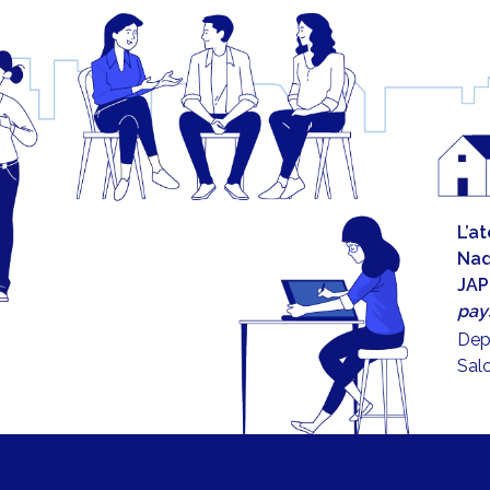
L’a
Nad
JAP
pays
Dep
Salo