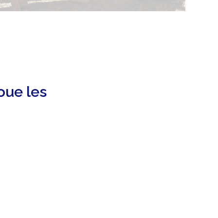
l'atelier anime et ou
oue les
illustre, fait débattre, 
pour permettre d'appréhender, de choi
hauteur des ambitions partagées.