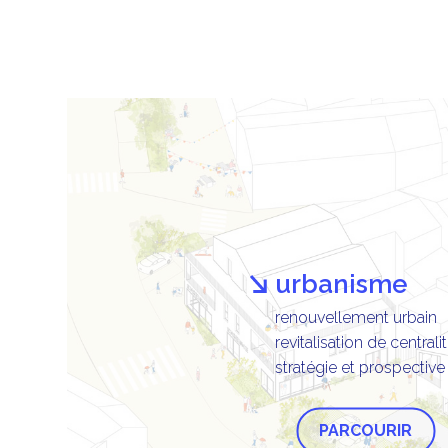
urbanisme
renouvellement urbain
revitalisation de centrali
stratégie et prospective
PARCOURIR