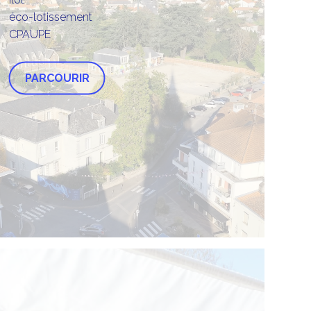
éco-lotissement
CPAUPE
PARCOURIR